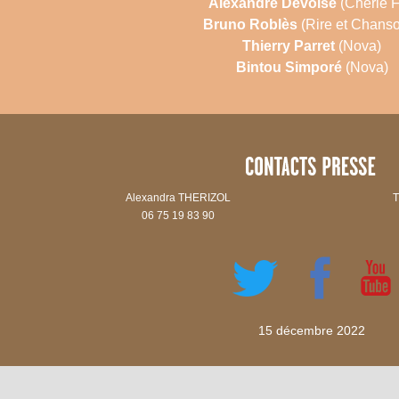
Alexandre Devoise
(Chérie 
Bruno Roblès
(Rire et Chans
Thierry Parret
(Nova)
Bintou Simporé
(Nova)
Alexandra THERIZOL
T
06 75 19 83 90
15 décembre 2022