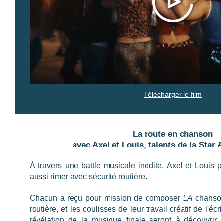
Télécharger le film
La route en chanson
avec Axel et Louis, talents de la Sta
À travers une battle musicale inédite, Axel et Louis
aussi rimer avec sécurité routière.
Chacun a reçu pour mission de composer
LA
chanson
routière, et les coulisses de leur travail créatif de l'éc
révélation de la musique finale seront à découvrir