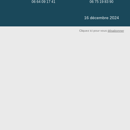
06 64 09 17 41
06 75 19 83 90
16 décembre 2024
Cliquez ici pour vous
désabonner